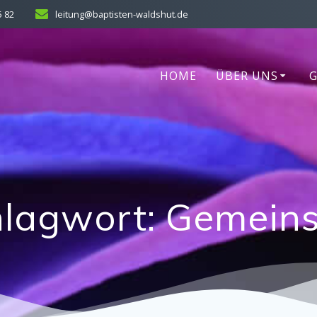
5 82
leitung@baptisten-waldshut.de
HOME
ÜBER UNS
hlagwort:
Gemein