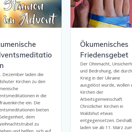
umenische
Ökumenisches
ventsmeditatio
Friedensgebet
Der Ohnmacht, Unsicherh
n
und Bedrohung, die durc
. Dezember laden die
Krieg in der Ukraine
shuter Kirchen zu den
ausgelöst wurde, wollen 
menische
Kirchen der
ntsmeditationen in die
Arbeitsgemeinschaft
frauenkirche ein. Die
Christlicher Kirchen in
ntsmeditationen bieten
Waldshut etwas
Gelegenheit, dem
entgegensetzen. Deshal
eihnachtstrubel zu
laden sie ab 11. März zu
liehen und helfen, sich auf