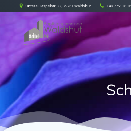
Skip
Untere Haspelstr. 22, 79761 Waldshut
+49 7751 91 0
to
content
Sc