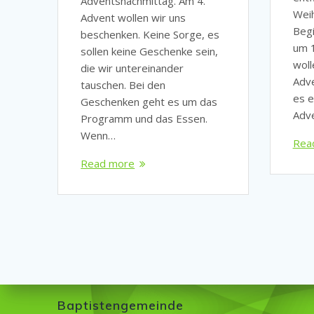
Adventsnachmittag. Am 4.
Wei
Advent wollen wir uns
Begi
beschenken. Keine Sorge, es
um 1
sollen keine Geschenke sein,
woll
die wir untereinander
Adve
tauschen. Bei den
es e
Geschenken geht es um das
Adv
Programm und das Essen.
Wenn…
Rea
Read more
Baptistengemeinde