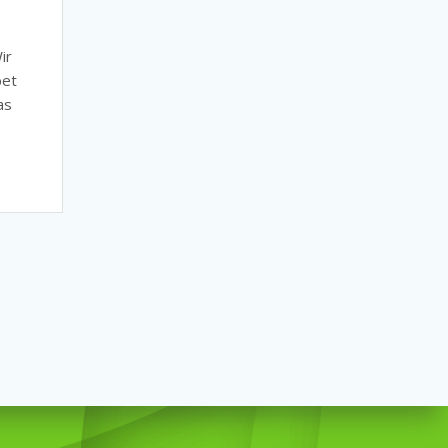
ir
bet
as