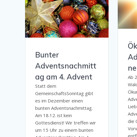
Ök
Bunter
Ad
Adventsnachmitt
ne
ag am 4. Advent
Ab 2
Wald
Statt dem
Öku
GemeinschaftsSonntag gibt
Adve
es im Dezember einen
Lieb
bunten Adventsnachmittag.
Adve
Am 18.12. ist kein
die 
Gottesdienst! Wir treffen wir
Vorw
um 15 Uhr zu einem bunten
entf