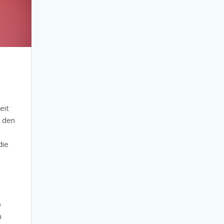
eit
h den
die
b
m