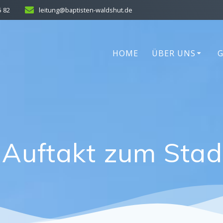
5 82
leitung@baptisten-waldshut.de
HOME
ÜBER UNS
 Auftakt zum Stad