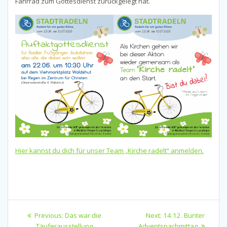
Fahrrad zum Gottesdienst zurückgelegt hat.
Hier kannst du dich für unser Team „Kirche radelt“ anmelden.
Beitragsnavigation
Previous
Next
Previous:
Das war die
Next:
14.12. Bunter
post:
post:
Täuferausstellung
Adventsnachmittag