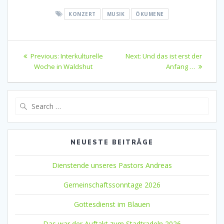
KONZERT
MUSIK
ÖKUMENE
Beitragsnavigation
Previous
Next
Previous:
Interkulturelle
Next:
Und das ist erst der
post:
post:
Woche in Waldshut
Anfang …
Search
for:
NEUESTE BEITRÄGE
Dienstende unseres Pastors Andreas
Gemeinschaftssonntage 2026
Gottesdienst im Blauen
Das war der Auftakt zum Stadtradeln 2026