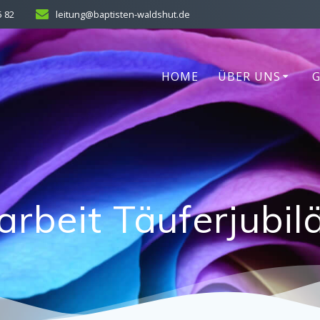
5 82
leitung@baptisten-waldshut.de
HOME
ÜBER UNS
arbeit Täuferjubi