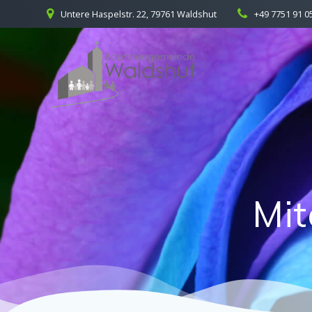
Skip
Untere Haspelstr. 22, 79761 Waldshut
+49 7751 91 0
to
content
Mit